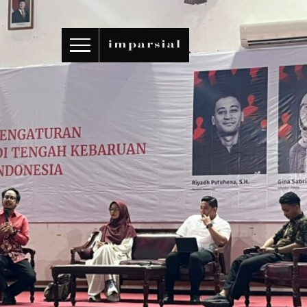
ID
/
EN