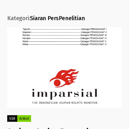
Kategori:
Siaran Pers
Penelitian
SSR
Artikel