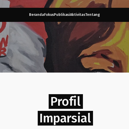
Beranda
Fokus
Publikasi
Aktivitas
Tentang
Profil
Imparsial