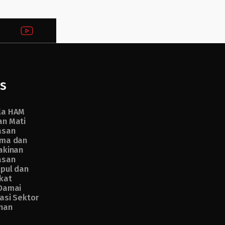
s
la HAM
n Mati
asan
ma dan
akinan
asan
pul dan
kat
Damai
asi Sektor
nan