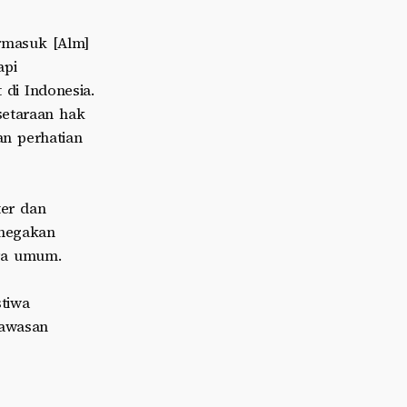
ermasuk [Alm]
api
di Indonesia.
etaraan hak
an perhatian
ter dan
enegakan
ra umum.
stiwa
gawasan