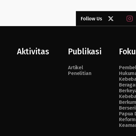
Follow Us
Aktivitas
Publikasi
Foku
Artikel
Pembe
Penelitian
Hukuma
Kebeb
Beraga
Berkey
Kebeb
Berkum
Berseri
Papua 
Reform
Keama