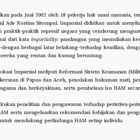
rikan pada Juni 2002 oleh 18 pekerja hak asasi manusia, t
] Ade Rostina Sitompul. Imparsial didirikan untuk menyik
 praktik-praktik represif negara yang cenderung menguat 
sal dari kata
impartiality
: pandangan yang memuliakan kes
u–dengan berbagai latar belakang–terhadap keadilan, deng
ereka yang rentan dan kurang beruntung.
dvokasi Imparsial meliputi Reformasi Sistem Keamanan (Mili
kekerasan di Papua dan Aceh, penolakan hukuman mati, p
agama dan berkeyakinan, serta pembelaan isu HAM seca
akukan penelitian dan pengawasan terhadap peristiwa-peri
HAM serta mengeluarkan rekomendasi kebijakan dan pen
untuk mendukung perlindunga HAM setiap individu.