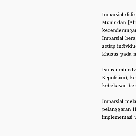
Imparsial didi
Munir dan [Alm
kecenderungan
Imparsial bera
setiap individ
khusus pada m
Isu-isu inti a
Kepolisian), 
kebebasan ber
Imparsial mel
pelanggaran 
implementasi 