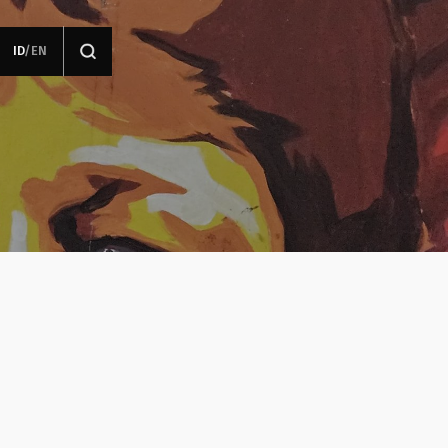
ID
/
EN