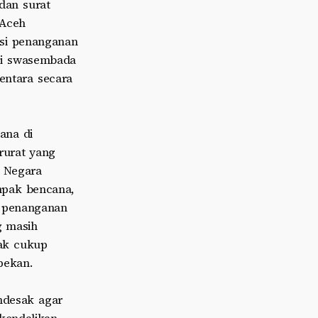
dan surat
 Aceh
asi penanganan
si swasembada
ntara secara
ana di
rurat yang
a Negara
mpak bencana,
k penanganan
g masih
ak cukup
pekan.
ndesak agar