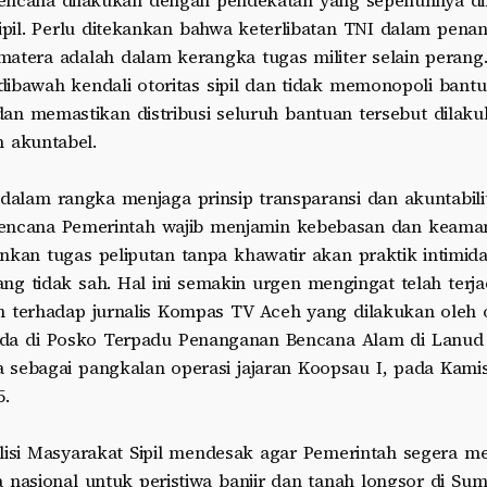
ncana dilakukan dengan pendekatan yang sepenuhnya di
sipil. Perlu ditekankan bahwa keterlibatan TNI dalam pen
atera adalah dalam kerangka tugas militer selain perang. 
dibawah kendali otoritas sipil dan tidak memonopoli bant
an memastikan distribusi seluruh bantuan tersebut dilaku
n akuntabel.
, dalam rangka menjaga prinsip transparansi dan akuntabili
ncana Pemerintah wajib menjamin kebebasan dan keamana
kan tugas peliputan tanpa khawatir akan praktik intimida
g tidak sah. Hal ini semakin urgen mengingat telah terjad
n terhadap jurnalis Kompas TV Aceh yang dilakukan oleh
da di Posko Terpadu Penanganan Bencana Alam di Lanud 
 sebagai pangkalan operasi jajaran Koopsau I, pada Kamis
5.
alisi Masyarakat Sipil mendesak agar Pemerintah segera m
 nasional untuk peristiwa banjir dan tanah longsor di Su