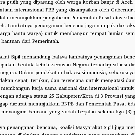
ra putih yang dipasang oleh warga korban banjir di Aceh 
ntuan internasional PBB yang disampaikan oleh Gubernur
 lalu menunjukkan pengabaian Pemerintah Pusat atas situ
eh. Lambatnya penanganan bencana juga nampak dari ak
arga bantu warga) untuk membangun tempat hunian seme
 bantuan dari Pemerintah.
rakat Sipil memandang bahwa lambatnya penanganan benc
pakan bentuk ketidakseriusan Negara terhadap situasi da
 negara. Dalam pendekatan hak asasi manusia, seharusny
dakan cepat, terukur, dan terencana untuk mengatasi da
 membangun kerja sama nasional dan internasional untu
Dengan adanya status 25 Kabupaten/Kota di 3 Provinsi yan
ggap darurat menunjukkan BNPB dan Pemerintah Pusat tid
 menangani bencana yang sudah berjalan selama tiga (3) 
nya penanganan bencana, Koalisi Masyarakat Sipil juga me