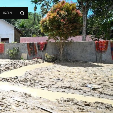
ID
/
EN