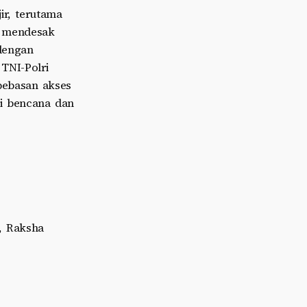
r, terutama
a mendesak
dengan
TNI-Polri
bebasan akses
si bencana dan
e, Raksha