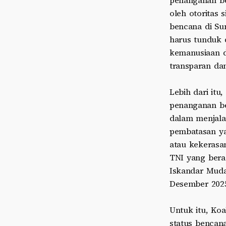
penanganan be
oleh otoritas 
bencana di Sum
harus tunduk 
kemanusiaan d
transparan da
Lebih dari itu
penanganan be
dalam menjalan
pembatasan yan
atau kekerasa
TNI yang bera
Iskandar Muda
Desember 202
Untuk itu, Ko
status bencana