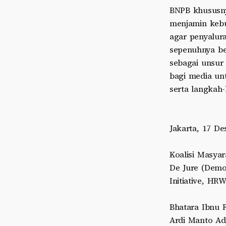
BNPB khususny
menjamin kebu
agar penyalur
sepenuhnya ber
sebagai unsur
bagi media unt
serta langkah
Jakarta, 17 D
Koalisi Masyara
De Jure (Democ
Initiative, HR
Bhatara Ibnu 
Ardi Manto Ad