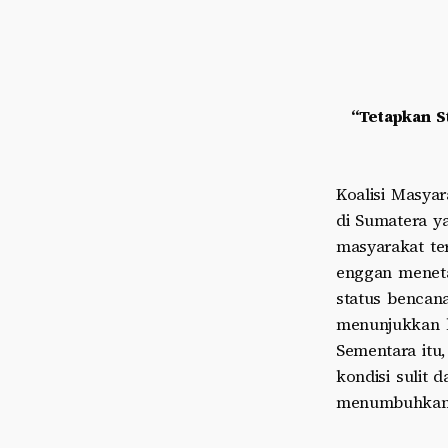
“Tetapkan S
Koalisi Masya
di Sumatera y
masyarakat te
enggan meneta
status bencan
menunjukkan 
Sementara itu
kondisi sulit 
menumbuhkan 