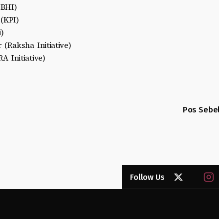
PBHI)
(KPI)
i)
 (Raksha Initiative)
A Initiative)
Pos Sebe
Follow Us