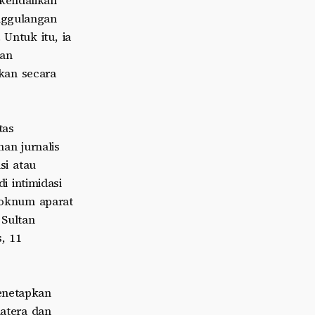
kendalikan
anggulangan
Untuk itu, ia
uan
kan secara
tas
n jurnalis
si atau
i intimidasi
 oknum aparat
Sultan
, 11
enetapkan
matera dan