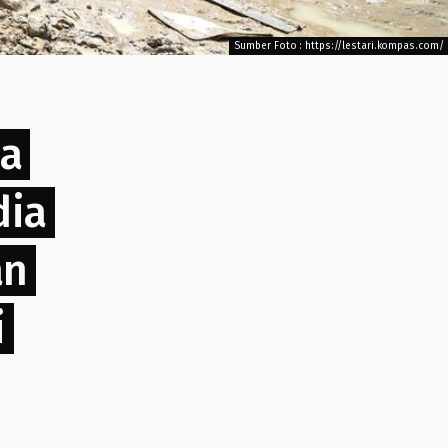
Sumber Foto : https://lestari.kompas.com/
na
dia
an
i