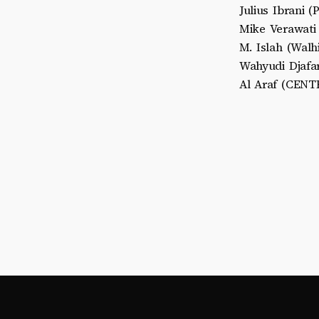
Julius Ibrani (
Mike Verawati 
⁠M. Islah (Walh
Wahyudi Djafar
Al Araf (CENTR