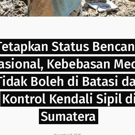
Tetapkan Status Benca
asional, Kebebasan Me
Tidak Boleh di Batasi d
Kontrol Kendali Sipil d
Sumatera