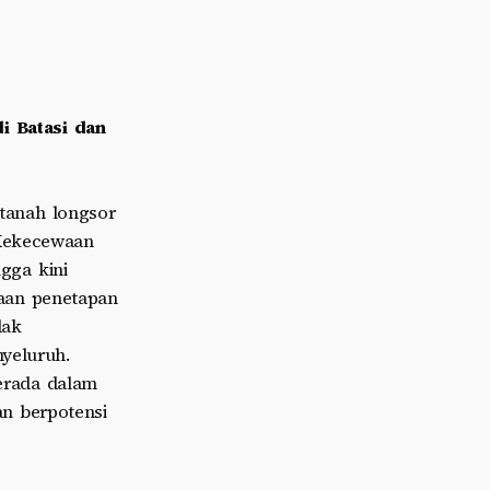
i Batasi dan
tanah longsor
 Kekecewaan
gga kini
daan penetapan
dak
yeluruh.
erada dalam
an berpotensi