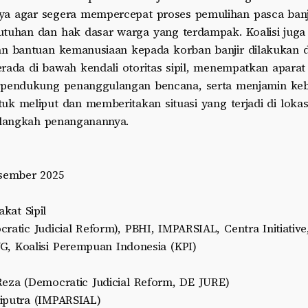
a agar segera mempercepat proses pemulihan pasca banji
tuhan dan hak dasar warga yang terdampak. Koalisi jug
an bantuan kemanusiaan kepada korban banjir dilakukan 
ada di bawah kendali otoritas sipil, menempatkan aparat 
 pendukung penanggulangan bencana, serta menjamin ke
uk meliput dan memberitakan situasi yang terjadi di loka
-langkah penanganannya.
esember 2025
kat Sipil
ratic Judicial Reform), PBHI, IMPARSIAL, Centra Initiativ
WG, Koalisi Perempuan Indonesia (KPI)
Reza (Democratic Judicial Reform, DE JURE)
iputra (IMPARSIAL)