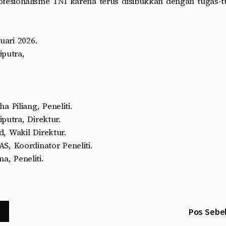
fesionalisme TNI karena terus disibukkan dengan tugas-t
uari 2026.
iputra,
a Piliang, Peneliti.
putra, Direktur.
, Wakil Direktur.
S, Koordinator Peneliti.
a, Peneliti.
Pos Sebe