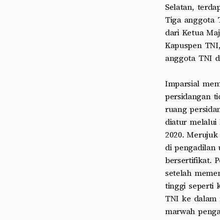
Selatan, terda
Tiga anggota 
dari Ketua Maj
Kapuspen TNI,
anggota TNI d
Imparsial mem
persidangan ti
ruang persida
diatur melalu
2020. Merujuk
di pengadilan
bersertifikat
setelah memen
tinggi seperti
TNI ke dalam 
marwah pengad