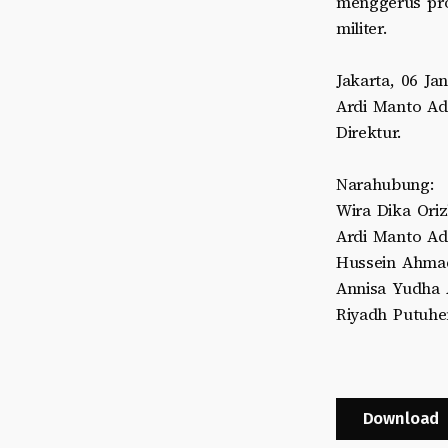
menggerus pro
militer.
Jakarta, 06 Jan
Ardi Manto Ad
Direktur.
Narahubung:
Wira Dika Orizh
Ardi Manto Adi
Hussein Ahmad
Annisa Yudha A
Riyadh Putuhen
Download