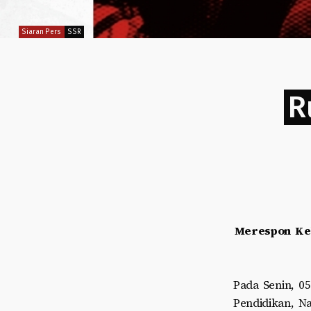
Siaran Pers
SSR
R
Merespon Keh
Pada Senin, 0
Pendidikan, N