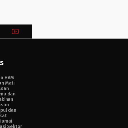
s
la HAM
n Mati
asan
ma dan
akinan
asan
pul dan
kat
Damai
asi Sektor