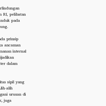
rlindungan
 RI, pelibatan
unduk pada
ung.
da prinsip
tika ancaman
amanan internal
ijadikan
iter dalam
tas sipil yang
lih-alih
gani urusan di
k, juga