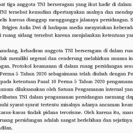
pat tiga anggota TNI berseragam yang ikut hadir di dalam
TNI tersebut kemudian dipertanyakan asalnya dan mendap
elis karena dianggap mengganggu jalannya persidangan. Se
 Brigjen Aulia Dwi di hadapan media menyatakan keberada
i ruang sidang tersebut karena menjalankan ketentuan ya
andang, kehadiran anggota TNI berseragam di dalam rua
dak memiliki urgensi dan cenderung melahirkan nuansa int
ngan. Protokol keamanan di dalam ruang persidangan se
i Perma 5 Tahun 2020 sebagaimana telah diubah dengan P
 pada ketentuan Pasal 10 Perma 5 Tahun 2020 pengamana
 umum dilaksanakan oleh Satuan Pengamanan internal ya
. Pelibatan TNI dalam pengamanan persidangan memang da
uhi syarat-syarat tertentu misalnya adanya ancaman kea
 kasus-kasus tindak pidana terorisme. Oleh karena itu, ma
ruang persidangan adalah sangat berlebihan dan sejatin
ilan.