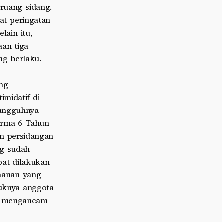
 ruang sidang.
at peringatan
lain itu,
an tiga
ng berlaku.
ng
imidatif di
sungguhnya
erma 6 Tahun
n persidangan
ng sudah
pat dilakukan
manan yang
suknya anggota
ya mengancam