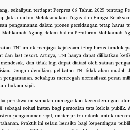
g, sekalipun terdapat Perpres 66 Tahun 2025 tentang Pe
ap Jaksa dalam Melaksanakan Tugas dan Fungsi Kejaksaan
san pengamanan dalam proses persidangan tetap harus t
al Mahkamah Agung dalam hal ini Peraturan Mahkamah Ag
libatan TNI untuk menjaga kejaksaan tetap harus tunduk pa
t dan last resort. Artinya, TNI hanya dapat dilibatkan ke
, mendesak, dan tidak lagi dapat diatasi oleh satuan peng
sian. Dengan demikian, pelibatan TNI tidak akan mudah d
in pengamanan, sekaligus mencegah normalisasi peran mil
an hukum sipil.
lai peristiwa ini semakin menegaskan kecenderungan otori
 sebagai solusi instan bagi persoalan tata kelola publik. A
tem pengamanan sipil, militer justru ditarik untuk menan
rtahanan. Praktik ini selain berisiko bagi kepentingan publi