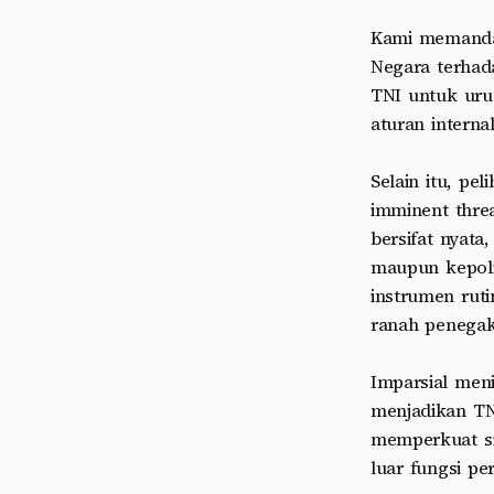
Kami memandan
Negara terhad
TNI untuk uru
aturan intern
Selain itu, pe
imminent threa
bersifat nyata
maupun kepoli
instrumen rut
ranah penegak
Imparsial meni
menjadikan TNI
memperkuat sis
luar fungsi pe