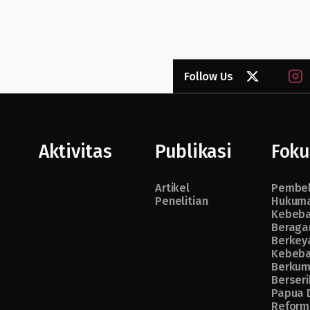
Follow Us
Aktivitas
Publikasi
Foku
Artikel
Pembe
Penelitian
Hukuma
Kebeb
Beraga
Berkey
Kebeb
Berkum
Berseri
Papua 
Reform