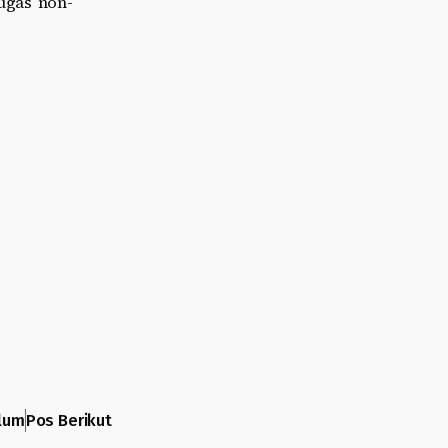
ugas non-
lum
Pos Berikut