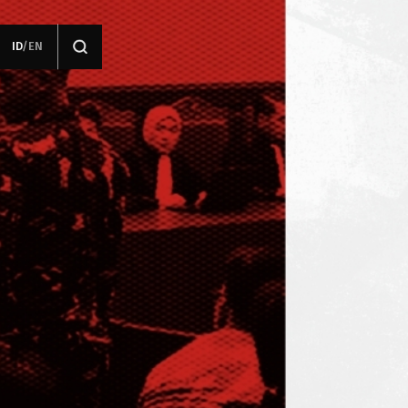
ID
/
EN