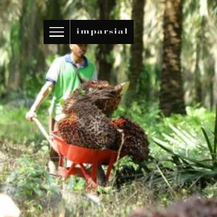
ID
/
EN