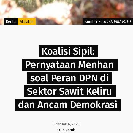
Berita
Aktivitas
sumber Foto :
ANTARA FOTO
Koalisi Sipil:
Pernyataan Menhan
soal Peran DPN di
Sektor Sawit Keliru
dan Ancam Demokrasi
Februari 6, 2025
Oleh admin