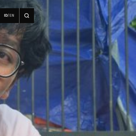
ID
/
EN