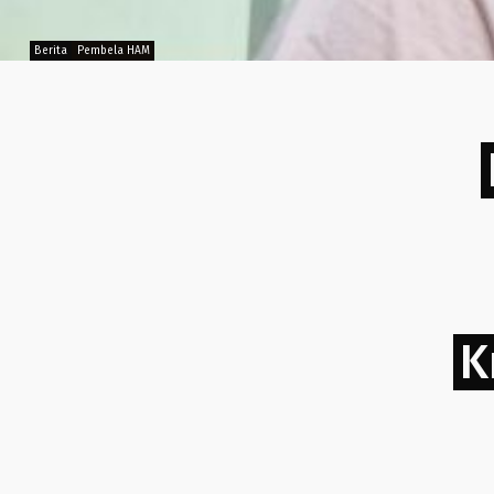
Berita
Pembela HAM
K