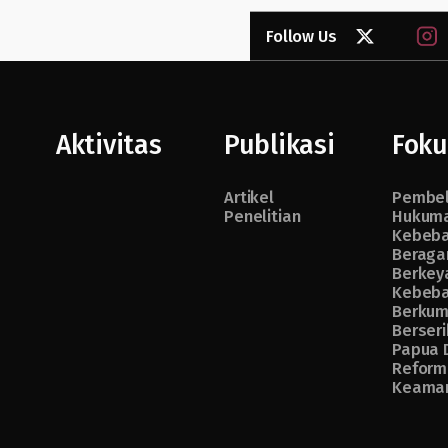
Follow Us
Aktivitas
Publikasi
Foku
Artikel
Pembe
Penelitian
Hukuma
Kebeb
Beraga
Berkey
Kebeb
Berkum
Berseri
Papua 
Reform
Keama
Follow Us