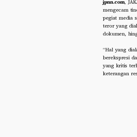
jpnn.com
, JAK
mengecam tind
pegiat media s
teror yang dia
dokumen, hing
“Hal yang dia
berekspresi d
yang kritis te
keterangan res