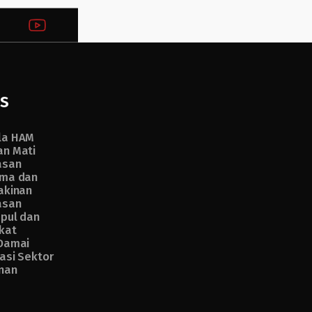
s
la HAM
n Mati
asan
ma dan
akinan
asan
pul dan
kat
Damai
asi Sektor
nan