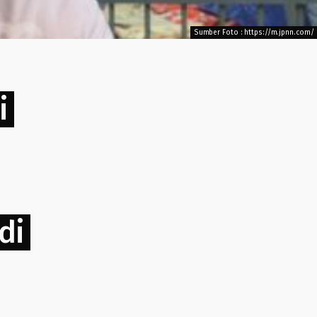
Sumber Foto : https://m.jpnn.com/
i
di