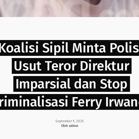
Koalisi Sipil Minta Polis
Usut Teror Direktur
Imparsial dan Stop
riminalisasi Ferry Irwan
September 9, 2025
Oleh admin