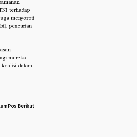
Keamanan
TNI
terhadap
 juga menyoroti
bil, pencurian
basan
bagi mereka
 koalisi dalam
lum
Pos Berikut