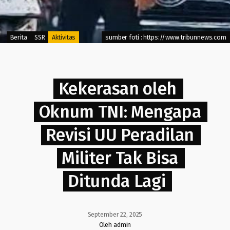
Berita
SSR
Aktivitas
sumber foti : https://www.tribunnews.com
Kekerasan oleh
Oknum TNI: Mengapa
Revisi UU Peradilan
Militer Tak Bisa
Ditunda Lagi
September 22, 2025
Oleh admin