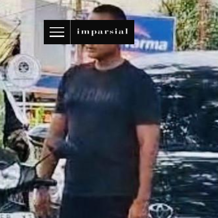
ID
/
EN