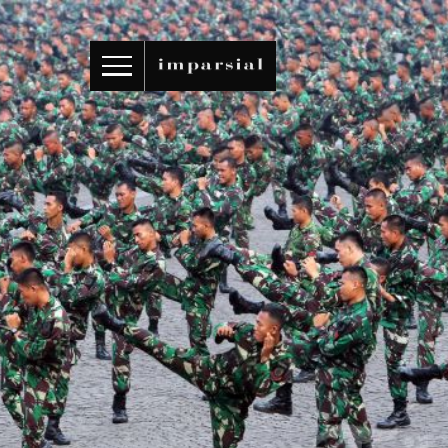
ID
/
EN